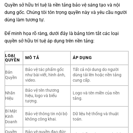
Quyền sở hữu trí tuệ là nền tảng bảo vệ sáng tạo và nội
dung gốc. Chúng tôi tôn trọng quyền này và yêu cầu người
dùng làm tương tự.
Để minh họa rõ ràng, dưới đây là bảng tóm tắt các loại
quyền sở hữu trí tuệ áp dụng trên nền tảng:
LOẠI
MÔ TẢ
ÁP DỤNG
QUYỀN
Bảo vệ tác phẩm gốc
Tất cả nội dung do người
Bản
như bài viết, hình ảnh,
dùng tải lên hoặc nền tảng
Quyền
video.
cung cấp.
Bảo vệ tên thương
Nhãn
Logo và tên miền của nền
hiệu, logo và biểu
Hiệu
tảng.
tượng.
Bí Mật
Bảo vệ thông tin nội bộ
Dữ liệu hệ thống và thuật
Kinh
không công khai.
toán.
Doanh
Quyền
Bảo vệ quyền đạo đức