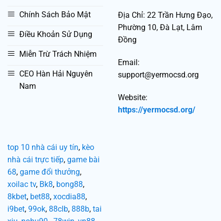
Chính Sách Bảo Mật
Địa Chỉ:
22 Trần Hưng Đạo,
Phường 10, Đà Lạt, Lâm
Điều Khoản Sử Dụng
Đồng
Miễn Trừ Trách Nhiệm
Email:
CEO Hàn Hải Nguyên
support@yermocsd.org
Nam
Website:
https://yermocsd.org/
top 10 nhà cái uy tín
,
kèo
nhà cái trực tiếp
,
game bài
68
,
game đổi thưởng
,
xoilac tv
,
Bk8
,
bong88
,
8kbet
,
bet88
,
xocdia88
,
i9bet
,
99ok
,
88clb
,
888b
,
tai