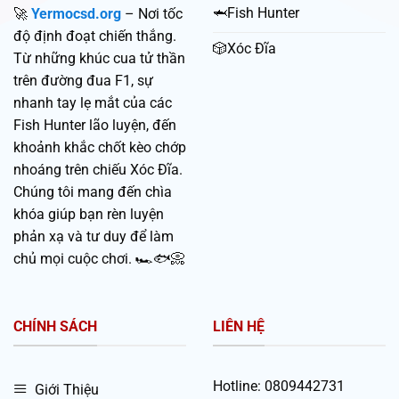
🦈Fish Hunter
🚀
Yermocsd.org
– Nơi tốc
độ định đoạt chiến thắng.
🎲Xóc Đĩa
Từ những khúc cua tử thần
trên đường đua F1, sự
nhanh tay lẹ mắt của các
Fish Hunter lão luyện, đến
khoảnh khắc chốt kèo chớp
nhoáng trên chiếu Xóc Đĩa.
Chúng tôi mang đến chìa
khóa giúp bạn rèn luyện
phản xạ và tư duy để làm
chủ mọi cuộc chơi. 🏎️🐟📀
CHÍNH SÁCH
LIÊN HỆ
Hotline:
0809442731
Giới Thiệu