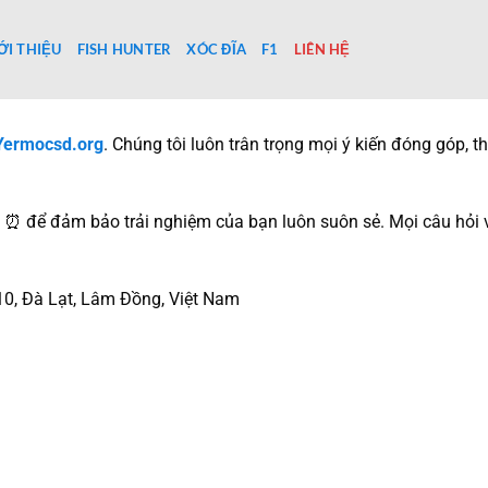
ỚI THIỆU
FISH HUNTER
XÓC ĐĨA
F1
LIÊN HỆ
Yermocsd.org
. Chúng tôi luôn trân trọng mọi ý kiến đóng góp, 
 ⏰ để đảm bảo trải nghiệm của bạn luôn suôn sẻ. Mọi câu hỏi về l
0, Đà Lạt, Lâm Đồng, Việt Nam