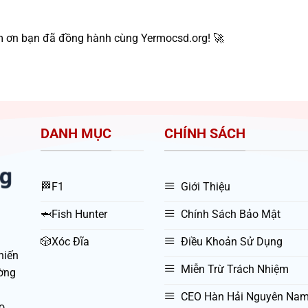
m ơn bạn đã đồng hành cùng Yermocsd.org! 🚀
DANH MỤC
CHÍNH SÁCH
🏁F1
Giới Thiệu
🦈Fish Hunter
Chính Sách Bảo Mật
🎲Xóc Đĩa
Điều Khoản Sử Dụng
hiến
Miễn Trừ Trách Nhiệm
ường
CEO Hàn Hải Nguyên Na
o