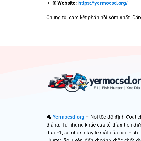
🌐
Website:
https://yermocsd.org/
Chúng tôi cam kết phản hồi sớm nhất. Cả
🚀
Yermocsd.org
– Nơi tốc độ định đoạt c
thắng. Từ những khúc cua tử thần trên đ
đua F1, sự nhanh tay lẹ mắt của các Fish
Hunter lão luyện, đến khoảnh khắc chốt kè