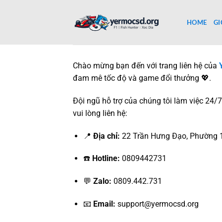
Bỏ
qua
HOME
GI
nội
dung
Chào mừng bạn đến với trang liên hệ của
đam mê tốc độ và game đổi thưởng 💖.
Đội ngũ hỗ trợ của chúng tôi làm việc 24/7
vui lòng liên hệ:
📍
Địa chỉ:
22 Trần Hưng Đạo, Phường 1
☎️
Hotline:
0809442731
💬
Zalo:
0809.442.731
📧
Email:
support@yermocsd.org