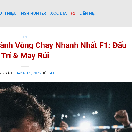
ỚI THIỆU
FISH HUNTER
XÓC ĐĨA
F1
LIÊN HỆ
F1
ành Vòng Chạy Nhanh Nhất F1: Đấu
Trí & May Rủi
NG VÀO
THÁNG 1 9, 2026
BỞI
SEO