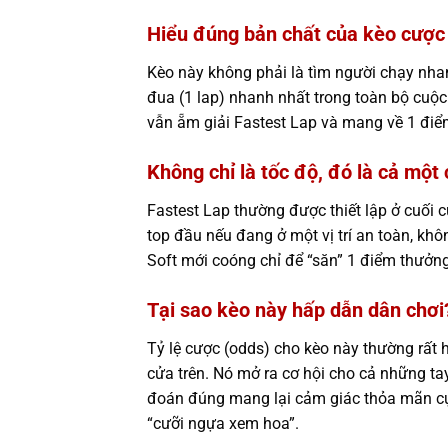
Hiểu đúng bản chất của kèo cược
Kèo này không phải là tìm người chạy nhan
đua (1 lap) nhanh nhất trong toàn bộ cuộc
vẫn ẵm giải Fastest Lap và mang về 1 điểm
Không chỉ là tốc độ, đó là cả một 
Fastest Lap thường được thiết lập ở cuối c
top đầu nếu đang ở một vị trí an toàn, khôn
Soft mới coóng chỉ để “săn” 1 điểm thưởng
Tại sao kèo này hấp dẫn dân chơi
Tỷ lệ cược (odds) cho kèo này thường rất 
cửa trên. Nó mở ra cơ hội cho cả những tay
đoán đúng mang lại cảm giác thỏa mãn cực
“cưỡi ngựa xem hoa”.