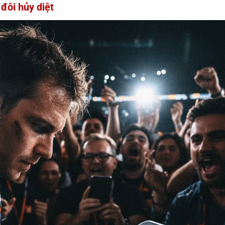
đôi hủy diệt