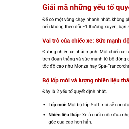
Giải mã những yếu tố quy
Để có một vòng chạy nhanh nhất, không phả
nếu không theo dõi F1 thường xuyên, bạn s
Vai trò của chiếc xe: Sức mạnh đ
Đương nhiên xe phải mạnh. Một chiếc xe 
trên đoạn thẳng và sức mạnh từ bộ động cơ
tốc độ cao như Monza hay Spa-Francorc
Bộ lốp mới và lượng nhiên liệu th
Đây là 2 yếu tố quyết định nhất.
Lốp mới:
Một bộ lốp Soft mới sẽ cho độ
Nhiên liệu thấp:
Xe ở cuối cuộc đua nhẹ 
góc cua cao hơn hẳn.