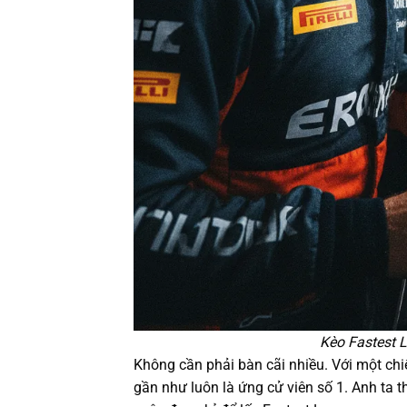
Kèo Fastest 
Không cần phải bàn cãi nhiều. Với một chiế
gần như luôn là ứng cử viên số 1. Anh ta t