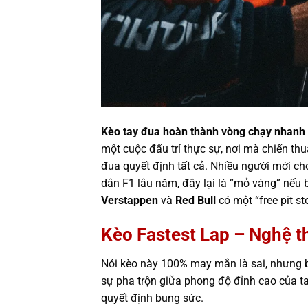
Kèo tay đua hoàn thành vòng chạy nhanh 
một cuộc đấu trí thực sự, nơi mà chiến thuậ
đua quyết định tất cả. Nhiều người mới ch
dân F1 lâu năm, đây lại là “mỏ vàng” nếu b
Verstappen
và
Red Bull
có một “free pit s
Kèo Fastest Lap – Nghệ t
Nói kèo này 100% may mắn là sai, nhưng b
sự pha trộn giữa phong độ đỉnh cao của t
quyết định bung sức.