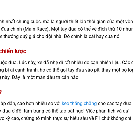
h nhất chung cuộc, mà là người thiết lập thời gian của một vò
 đua chính (Main Race). Một tay đua có thể về đích thứ 10 như
 thưởng quý giá cho đội nhà. Đó chính là cái hay của nó.
chiến lược
uộc đua. Lúc này, xe đã nhẹ đi rất nhiều do cạn nhiên liệu. Các 
g bị ai cạnh tranh, họ có thể gọi tay đua vào pit, thay một bộ lố
 này. Đây là một màn đấu trí cân não.
?
hấp dẫn, cao hơn nhiều so với
kèo thắng chặng
cho các tay đua
 đua ở đội tầm trung có thể tạo bất ngờ. Việc phân tích và dự
 kỳ cao, chứng tỏ mình thực sự hiểu sâu về F1 chứ không chỉ 