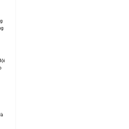
Kèo
Cơ
&
Thắng
Hội
May
Chặng
Cược
Rủi
F1:
Đầy
ng
Đấu
Hấp
Trí
Dẫn
ng
Căng
Thẳng,
Không
Chỉ
May
Rủi
đội
p
là