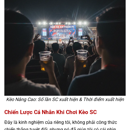
Kèo Nâng Cao: Số lần SC xuất hiện & Thời điểm xuất hiện
Chiến Lược Cá Nhân Khi Chơi Kèo SC
Đây là kinh nghiệm của riêng tôi, không phải công thức
chiến thắng tuyệt đối, nhưng nó đã giúp tôi có cái nhìn