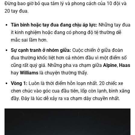
Đừng bao giờ bỏ qua tâm lý và phong cách của 10 đội và
20 tay đua.
Tân binh hoặc tay đua đang chịu áp lực:
Những tay đua
ít kinh nghiệm hoặc đang có phong độ tệ thường dễ
mắc sai lầm hơn.
Sự cạnh tranh ở nhóm giữa:
Cuộc chiến ở giữa đoàn
đua thường khốc liệt hơn cả nhóm đầu vì một điểm số
cũng rất quý giá. Những pha va chạm giữa
Alpine
,
Haas
hay
Williams
là chuyện thường thấy.
Vòng 1:
Luôn là thời điểm hỗn loạn nhất. 20 chiếc xe
chen chúc vào góc cua đầu tiên, lốp còn lạnh, bình xăng
đầy. Đây là lúc dễ xảy ra va chạm dây chuyền nhất.