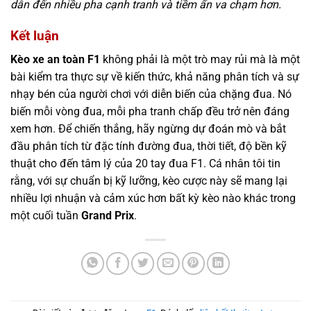
dẫn đến nhiều pha cạnh tranh và tiềm ẩn va chạm hơn.
Kết luận
Kèo xe an toàn F1
không phải là một trò may rủi mà là một
bài kiểm tra thực sự về kiến thức, khả năng phân tích và sự
nhạy bén của người chơi với diễn biến của chặng đua. Nó
biến mỗi vòng đua, mỗi pha tranh chấp đều trở nên đáng
xem hơn. Để chiến thắng, hãy ngừng dự đoán mò và bắt
đầu phân tích từ đặc tính đường đua, thời tiết, độ bền kỹ
thuật cho đến tâm lý của 20 tay đua F1. Cá nhân tôi tin
rằng, với sự chuẩn bị kỹ lưỡng, kèo cược này sẽ mang lại
nhiều lợi nhuận và cảm xúc hơn bất kỳ kèo nào khác trong
một cuối tuần
Grand Prix
.