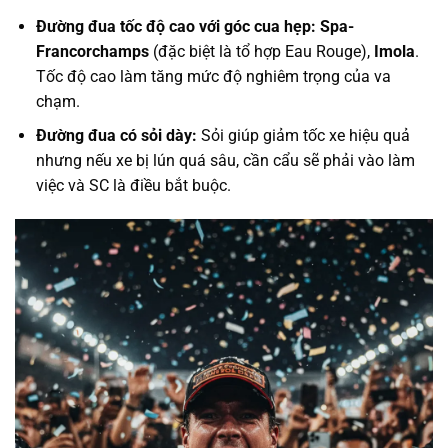
Đường đua tốc độ cao với góc cua hẹp:
Spa-
Francorchamps
(đặc biệt là tổ hợp Eau Rouge),
Imola
.
Tốc độ cao làm tăng mức độ nghiêm trọng của va
chạm.
Đường đua có sỏi dày:
Sỏi giúp giảm tốc xe hiệu quả
nhưng nếu xe bị lún quá sâu, cần cẩu sẽ phải vào làm
việc và SC là điều bắt buộc.