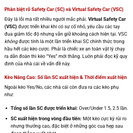
Phân biệt rõ Safety Car (SC) và Virtual Safety Car (VSC)
Đây là lỗi mà rất nhiều người mắc phải.
Virtual Safety Car
(VSC)
được triển khai khi có sự cố nhỏ, yêu cầu các tay
đua giảm tốc độ nhưng vẫn giữ khoảng cách hiện tại. VSC
không
được tính là một lần triển khai SC chính thức trong
hầu hết các kèo cược. Phải là chiếc xe an toàn vật lý chạy
ra dẫn đoàn thì kèo “Yes” mới thắng. Luôn phải đọc kỹ quy
định của nhà cái về vấn đề này.
Kèo Nâng Cao: Số lần SC xuất hiện & Thời điểm xuất hiện
Ngoài kèo Yes/No, các nhà cái còn đưa ra các kèo phụ
như:
Tổng số lần SC được triển khai:
Over/Under 1.5, 2.5 lần.
SC xuất hiện trong vòng đầu tiên:
Một kèo cực kỳ rủi ro
nhưng thưởng cao, đặc biệt ở những góc cua hẹp sau