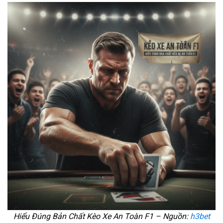
Hiểu Đúng Bản Chất Kèo Xe An Toàn F1 – Nguồn:
h3bet