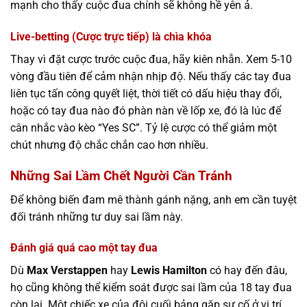
mạnh cho thấy cuộc đua chính sẽ không hề yên ả.
Live-betting (Cược trực tiếp) là chìa khóa
Thay vì đặt cược trước cuộc đua, hãy kiên nhẫn. Xem 5-10
vòng đầu tiên để cảm nhận nhịp độ. Nếu thấy các tay đua
liên tục tấn công quyết liệt, thời tiết có dấu hiệu thay đổi,
hoặc có tay đua nào đó phàn nàn về lốp xe, đó là lúc để
cân nhắc vào kèo “Yes SC”. Tỷ lệ cược có thể giảm một
chút nhưng độ chắc chắn cao hơn nhiều.
Những Sai Lầm Chết Người Cần Tránh
Để không biến đam mê thành gánh nặng, anh em cần tuyệt
đối tránh những tư duy sai lầm này.
Đánh giá quá cao một tay đua
Dù
Max Verstappen
hay
Lewis Hamilton
có hay đến đâu,
họ cũng không thể kiểm soát được sai lầm của 18 tay đua
còn lại. Một chiếc xe của đội cuối bảng gặp sự cố ở vị trí