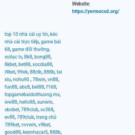
Website:
https://yermocsd.org/
top 10 nhà cái uy tín
,
kèo
nhà cái trực tiếp
,
game bài
68
,
game đổi thưởng
,
xoilac tv
,
Bk8
,
bong88
,
8kbet
,
bet88
,
xocdia88
,
i9bet
,
99ok
,
88clb
,
888b
,
tai
xiu
,
nohu90
,
78win
,
vn88
,
fun88
,
abc8
,
bet88
,
f168
,
topgamebaidoithuong.mx
,
ww88
,
hello88
,
sunwin
,
sbobet
,
789club
,
sv368
,
ev88
,
789club
,
trang chủ
789bet
,
vvvwin
,
v9bet
,
good88
,
keonhacai5
,
888b
,