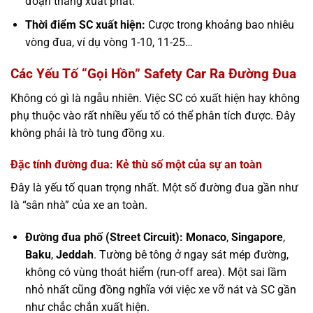
đoạn thẳng xuất phát.
Thời điểm SC xuất hiện:
Cược trong khoảng bao nhiêu
vòng đua, ví dụ vòng 1-10, 11-25…
Các Yếu Tố “Gọi Hồn” Safety Car Ra Đường Đua
Không có gì là ngẫu nhiên. Việc SC có xuất hiện hay không
phụ thuộc vào rất nhiều yếu tố có thể phân tích được. Đây
không phải là trò tung đồng xu.
Đặc tính đường đua: Kẻ thù số một của sự an toàn
Đây là yếu tố quan trọng nhất. Một số đường đua gần như
là “sân nhà” của xe an toàn.
Đường đua phố (Street Circuit):
Monaco
,
Singapore
,
Baku
,
Jeddah
. Tường bê tông ở ngay sát mép đường,
không có vùng thoát hiểm (run-off area). Một sai lầm
nhỏ nhất cũng đồng nghĩa với việc xe vỡ nát và SC gần
như chắc chắn xuất hiện.