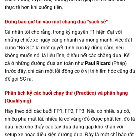
thực tế hơn khi xuống tiền.
Đừng bao giờ tin vào một chặng đua “sạch sẽ”
Cá nhân tôi cho rằng, trong kỷ nguyên F1 hiện đại với
những chiếc xe ngày càng nhanh và mong manh, việc đặt
cược “No SC” là một quyết định cực kỳ dũng cảm, nếu
không muốn nói là liều lĩnh, ở hầu hết các chặng đua. Kể
cả ở những đường đua an toàn như
Paul Ricard
(Pháp)
trước đây, chỉ cần một lỗi động cơ ở vị trí hiểm hóc cũng đủ
để gọi SC ra.
Phân tích kỹ các buổi chạy thử (Practice) và phân hạng
(Qualifying)
Hãy theo dõi các buổi FP1, FP2, FP3. Nếu có nhiều sự cố,
nhiều pha mất lái, nhiều lá cờ vàng/đỏ được phất lên, đó là
dấu hiệu cho thấy các tay đua đang gặp khó khăn với
setup xe hoặc điều kiện đường đua. Đây là một chỉ báo rất